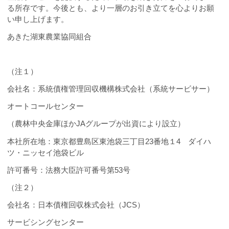
る所存です。今後とも、より一層のお引き立てを心よりお願
い申し上げます。
あきた湖東農業協同組合
（注１）
会社名：系統債権管理回収機構株式会社（系統サービサー）
オートコールセンター
（農林中央金庫ほか
JA
グループが出資により設立）
本社所在地：東京都豊島区東池袋三丁目
23
番地１
4
ダイハ
ツ・ニッセイ池袋ビル
許可番号：法務大臣許可番号第53号
（注２）
会社名：日本債権回収株式会社（JCS）
サービシングセンター