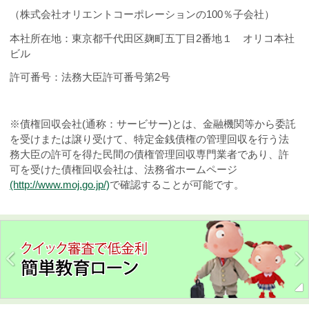
（株式会社オリエントコーポレーションの
100
％子会社）
本社所在地：東京都千代田区麹町五丁目
2
番地１ オリコ本社
ビル
許可番号：法務大臣許可番号第2号
※債権回収会社
(
通称：サービサー
)
とは、金融機関等から委託
を受けまたは譲り受けて、特定金銭債権の管理回収を行う法
務大臣の許可を得た民間の債権管理回収専門業者であり、許
可を受けた債権回収会社は、法務省ホームページ
(http://www.moj.go.jp/)
で確認することが可能です。