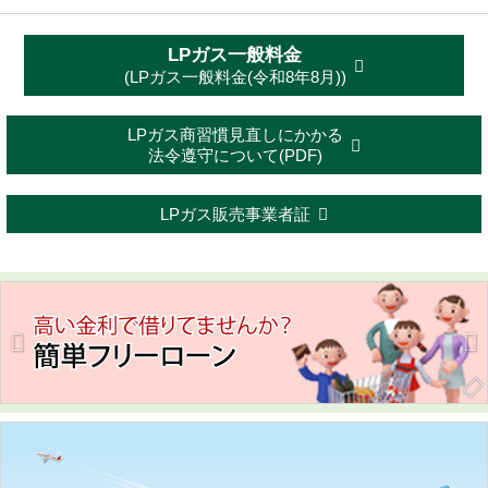
LPガス一般料金
(LPガス一般料金(令和8年8月))
LPガス商習慣見直しにかかる
法令遵守について(PDF)
LPガス販売事業者証