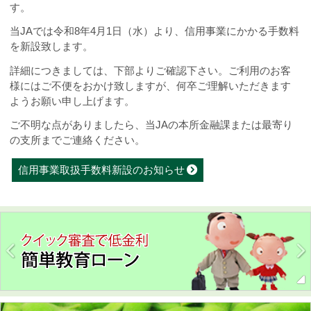
す。
当
JA
では令和
8
年
4
月
1
日（水）より、信用事業にかかる手数料
を新設致します。
詳細につきましては、下部よりご確認下さい。ご利用のお客
様にはご不便をおかけ致しますが、何卒ご理解いただきます
ようお願い申し上げます。
ご不明な点がありましたら、当JAの本所金融課または最寄り
の支所までご連絡ください。
信用事業取扱手数料新設のお知らせ